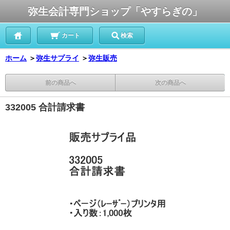
弥生会計専門ショップ「やすらぎの」
カート
検索
ホーム
＞
弥生サプライ
＞
弥生販売
前の商品へ
次の商品へ
332005 合計請求書