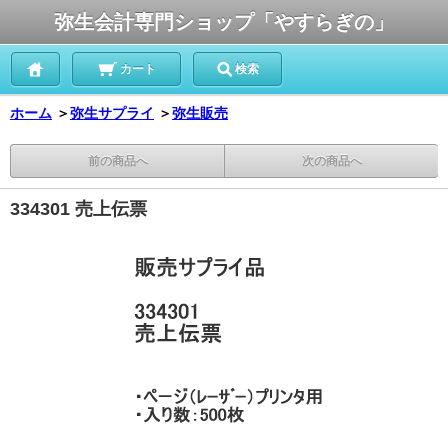
弥生会計専門ショップ「やすらぎの」
カート
検索
ホーム
＞
弥生サプライ
＞
弥生販売
前の商品へ
次の商品へ
334301 売上伝票